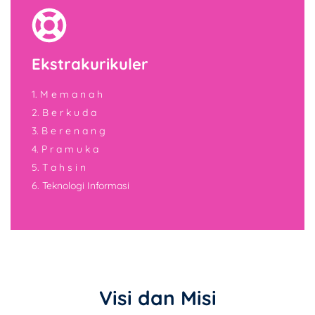
Ekstrakurikuler
1. M e m a n a h
2. B e r k u d a
3. B e r e n a n g
4. P r a m u k a
5. T a h s i n
6. Teknologi Informasi
Visi dan Misi