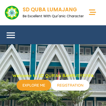
SD QUBA LUMAJANG
Be Excellent With Qur'anic Character
Welcome to SD QUR'AN BAHRUSYSYIFA
EXPLORE ME
REGISTRATION